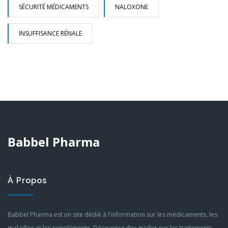
SÉCURITÉ MÉDICAMENTS
NALOXONE
INSUFFISANCE RÉNALE
Babbel Pharma
À Propos
Babbel Pharma est un site dédié à l'information sur les médicaments, les
maladies et les suppléments. Découvrez des guides sur les traitements