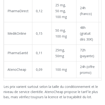
25 mg,
24h
PharmaDirect
0,12
50 mg,
O
(franco)
100 mg
48h
50 mg,
MedikOnline
0,15
(gratuit
O
100 mg
dès 30€)
25mg,
72h
O
PharmaSanté
0,11
50mg
(payante)
(
24h (offre
AtenoCheap
0,09
100 mg
O
promo)
Les prix varient surtout selon la taille du conditionnement et le
niveau de service clientèle. AtenoCheap propose le tarif le plus
bas, mais vérifiez toujours la licence et la traçabilité du lot.