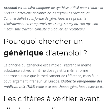
Atenolol
est un
bêta‑bloquant de synthèse utilisé pour réduire la
pression artérielle et contrôler les arythmies cardiaques
.
Commercialisé sous forme de
générique
, il se présente
généralement en comprimés de 25 mg, 50 mg ou 100 mg. Son
mécanisme d’action consiste à bloquer les récepteurs
bêta‑adrénergiques, limitant ainsi l’effet de l’adrénaline sur le
Pourquoi chercher un
cœur.
générique
d'atenolol ?
Le principe du générique est simple : il reprend la même
substance active, le même dosage et la même forme
pharmaceutique que le médicament de référence, mais à un
coût largement inférieur. En Europe, l’
Autorité européenne des
médicaments
(
EMA
) veille à ce que chaque générique respecte des
critères de qualité, d’efficacité et de sécurité stricts.
Les
Les critères à vérifier avant
économies réalisées peuvent être conséquentes, surtout pour
les traitements chroniques comme l’hypertension où le patient
peut consommer le médicament pendant plusieurs années.