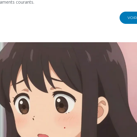
caments courants.
VOIR