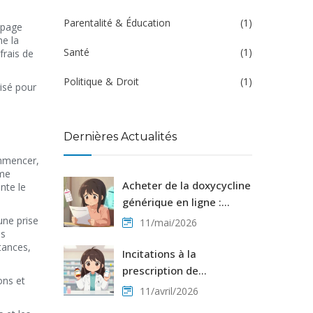
Parentalité & Éducation
(1)
 page
me la
Santé
(1)
frais de
Politique & Droit
(1)
isé pour
Dernières Actualités
ommencer,
mme
Acheter de la doxycycline
nte le
générique en ligne :
Guide prix et sécurité
une prise
11/mai/2026
ns
(2026)
tances,
Incitations à la
prescription de
ons et
génériques : comment
11/avril/2026
les États réduisent les