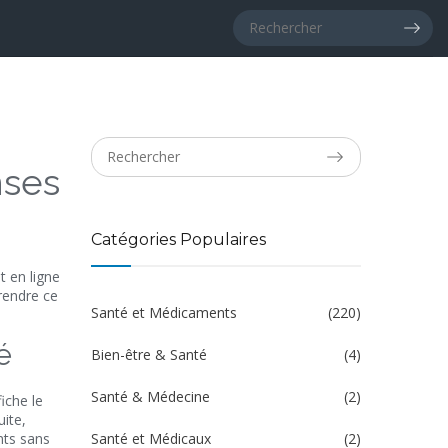
nses
Catégories Populaires
 en ligne
rendre ce
Santé et Médicaments
(220)
é
Bien-être & Santé
(4)
Santé & Médecine
(2)
iche le
uite,
nts sans
Santé et Médicaux
(2)