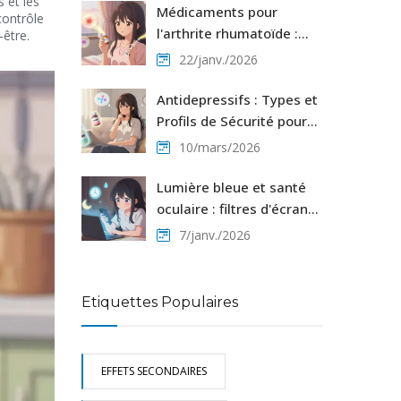
s et les
coûts de santé
Médicaments pour
contrôle
l'arthrite rhumatoïde :
‑être.
interactions entre les
22/janv./2026
CDMR et les biothérapies
Antidepressifs : Types et
Profils de Sécurité pour
les Patients
10/mars/2026
Lumière bleue et santé
oculaire : filtres d'écran
et habitudes à adopter
7/janv./2026
Etiquettes Populaires
EFFETS SECONDAIRES