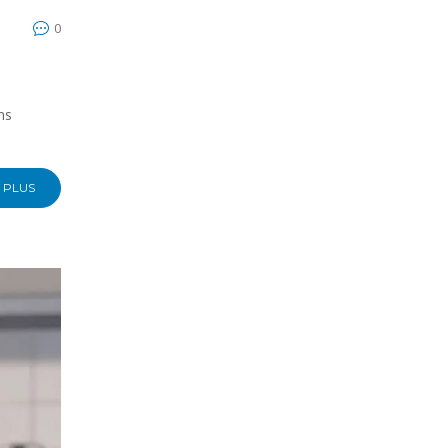
0
ns
 PLUS