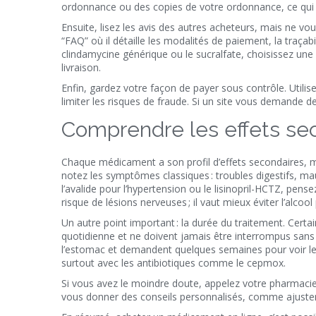
ordonnance ou des copies de votre ordonnance, ce qui 
Ensuite, lisez les avis des autres acheteurs, mais ne 
“FAQ” où il détaille les modalités de paiement, la traçab
clindamycine générique ou le sucralfate, choisissez une 
livraison.
Enfin, gardez votre façon de payer sous contrôle. Utili
limiter les risques de fraude. Si un site vous demande d
Comprendre les effets sec
Chaque médicament a son profil d’effets secondaires,
notez les symptômes classiques : troubles digestifs, m
l’avalide pour l’hypertension ou le lisinopril-HCTZ, pens
risque de lésions nerveuses ; il vaut mieux éviter l’alcoo
Un autre point important : la durée du traitement. Cert
quotidienne et ne doivent jamais être interrompus sans
l’estomac et demandent quelques semaines pour voir les e
surtout avec les antibiotiques comme le cepmox.
Si vous avez le moindre doute, appelez votre pharmacie
vous donner des conseils personnalisés, comme ajuster