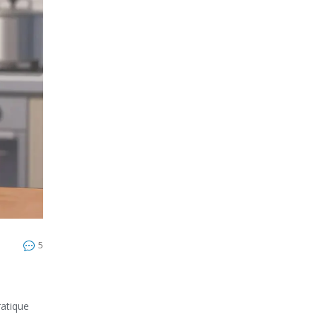
5
ratique