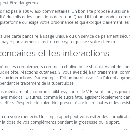
peut être dangereux.
vous fiez pas à 100 % aux commentaires. Un bon site propose aussi une
ilité du colis et les conditions de retour. Quand il faut un produit com
plateforme qui exige votre ordonnance et qui explique clairement les 
sez une carte bancaire à usage unique ou un service de paiement sécur
e payer par virement direct ou en crypto, passez votre chemin.
ondaires et les interactions
 même les compléments comme la choline ou le shallaki. Avant de c
aux de tête, réactions cutanées. Si vous avez déjà un traitement, co
ez aux interactions. Par exemple, l’éthambutol associé à l’alcool augme
l pendant le traitement de la tuberculose.
ains médicaments, comme le biktarvy contre le VIH, sont conçus pour 
 avis médical. D’autres, comme le sucralfate, agissent localement da
ffets. Respecter le calendrier prescrit évite les rechutes et les résis
n ou votre médecin. Un simple appel peut vous éviter des complicati
 la dose de vos compléments pendant la grossesse ou le sport.