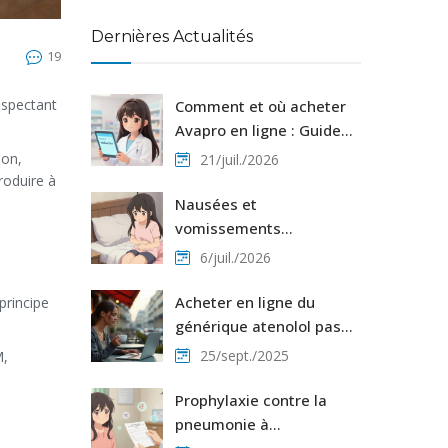
Dernières Actualités
19
espectant
Comment et où acheter
Avapro en ligne : Guide
complet, prix et
ion,
21/juil./2026
pharmacies fiables
roduire à
Nausées et
vomissements
médicamenteux : Guide
6/juil./2026
de prévention et
soulagement
Acheter en ligne du
principe
générique atenolol pas
cher - Guide complet
25/sept./2025
M
,
2025
Prophylaxie contre la
pneumonie à