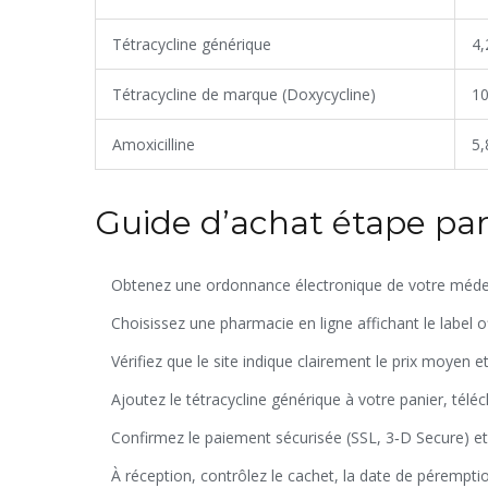
Tétracycline générique
4,
Tétracycline de marque (Doxycycline)
10
Amoxicilline
5,
Guide d’achat étape pa
Obtenez une
ordonnance électronique
de votre méde
Choisissez une
pharmacie en ligne
affichant le label of
Vérifiez que le site indique clairement le
prix moyen
et
Ajoutez le
tétracycline générique
à votre panier, télé
Confirmez le paiement sécurisée (SSL, 3‑D Secure) et 
À réception, contrôlez le cachet, la date de péremptio