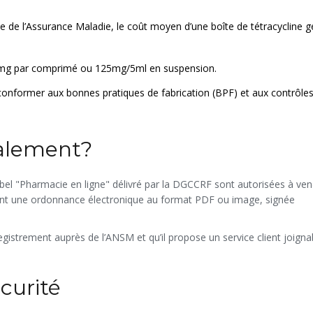
e de l’Assurance Maladie, le coût moyen d’une boîte de tétracycline 
g par comprimé ou 125mg/5ml en suspension.
se conformer aux bonnes pratiques de fabrication (BPF) et aux contrôle
galement?
abel "Pharmacie en ligne" délivré par la DGCCRF sont autorisées à ve
ent une
ordonnance électronique
au format PDF ou image, signée
egistrement auprès de l’ANSM et qu’il propose un service client joigna
écurité