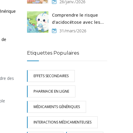
Pneumocystis jirovecii
26/janv./2026
chez les patients sous
générique
immunosuppresseurs :
Comprendre le risque
qui est concerné ?
d'acidocétose avec les
inhibiteurs SGLT2 : Guide
31/mars/2026
essentiel pour les
s de
patients
Etiquettes Populaires
EFFETS SECONDAIRES
ndre des
PHARMACIE EN LIGNE
ble
MÉDICAMENTS GÉNÉRIQUES
INTERACTIONS MÉDICAMENTEUSES