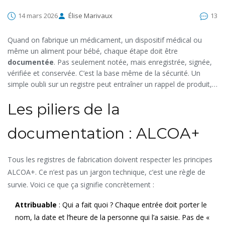
14 mars 2026
Élise Marivaux
13
Quand on fabrique un médicament, un dispositif médical ou
même un aliment pour bébé, chaque étape doit être
documentée
. Pas seulement notée, mais enregistrée, signée,
vérifiée et conservée. C’est la base même de la sécurité. Un
simple oubli sur un registre peut entraîner un rappel de produit,
des pertes de millions d’euros, ou pire, mettre des vies en
Les piliers de la
danger. Dans l’industrie manufacturière réglementée, la
documentation n’est pas un détail administratif : c’est le système
nerveux de la qualité.
documentation : ALCOA+
Tous les registres de fabrication doivent respecter les principes
ALCOA+. Ce n’est pas un jargon technique, c’est une règle de
survie. Voici ce que ça signifie concrètement :
Attribuable
: Qui a fait quoi ? Chaque entrée doit porter le
nom, la date et l’heure de la personne qui l’a saisie. Pas de «