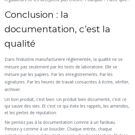
ne savent pas encore comment les valider. Ce n’est pas un
Conclusion : la
problème technique - c’est un problème de confiance.
documentation, c’est la
qualité
Dans l’industrie manufacturière réglementée, la qualité ne se
mesure pas seulement par les tests de laboratoire. Elle se
mesure par les papiers. Par les enregistrements. Par les
signatures. Par les heures de travail consacrées à écrire, vérifier,
archiver.
Un bon produit, c’est bien. Un produit bien documenté, c’est ce
qui sauve des vies. Et c’est ce qui évite les rappels, les amendes,
et les pertes de réputation.
Ne pensez pas à la documentation comme à un fardeau.
Pensez-y comme à un bouclier. Chaque entrée, chaque