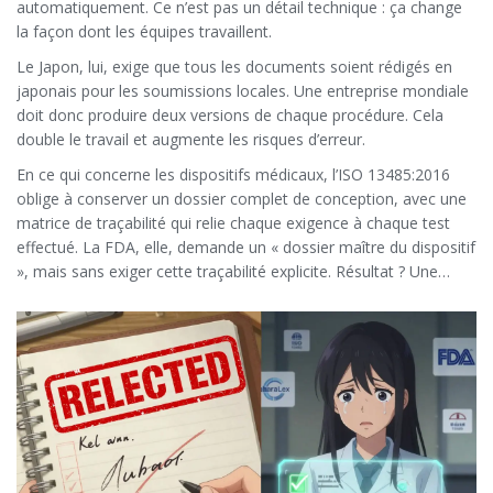
automatiquement. Ce n’est pas un détail technique : ça change
la façon dont les équipes travaillent.
Le Japon, lui, exige que tous les documents soient rédigés en
japonais pour les soumissions locales. Une entreprise mondiale
doit donc produire deux versions de chaque procédure. Cela
double le travail et augmente les risques d’erreur.
En ce qui concerne les dispositifs médicaux, l’ISO 13485:2016
oblige à conserver un dossier complet de conception, avec une
matrice de traçabilité qui relie chaque exigence à chaque test
effectué. La FDA, elle, demande un « dossier maître du dispositif
», mais sans exiger cette traçabilité explicite. Résultat ? Une
entreprise qui vend aux deux marchés doit maintenir deux
systèmes de documentation différents. Et ça coûte en moyenne
2,1 millions d’euros par an pour harmoniser tout ça.