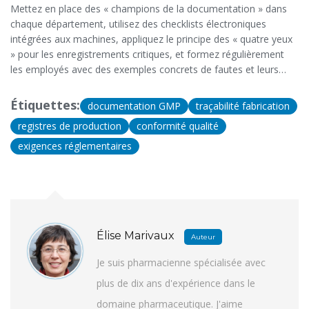
Mettez en place des « champions de la documentation » dans
chaque département, utilisez des checklists électroniques
intégrées aux machines, appliquez le principe des « quatre yeux
» pour les enregistrements critiques, et formez régulièrement
les employés avec des exemples concrets de fautes et leurs
conséquences. La formation continue réduit les erreurs de 40 %
selon une étude de l’ISPE.
Étiquettes:
documentation GMP
traçabilité fabrication
registres de production
conformité qualité
exigences réglementaires
Élise Marivaux
Auteur
Je suis pharmacienne spécialisée avec
plus de dix ans d'expérience dans le
domaine pharmaceutique. J'aime