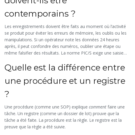
doivent-ils être
contemporains ?
Les enregistrements doivent être faits au moment où l’activité
se produit pour éviter les erreurs de mémoire, les oublis ou les
manipulations. Si un opérateur note les données 24 heures
après, il peut confondre des numéros, oublier une étape ou
même falsifier des résultats. La norme PIC/S exige une saisie
dans les 24 heures maximum pour garantir l’intégrité des
Quelle est la différence entre
données.
une procédure et un registre
?
Une procédure (comme une SOP) explique
comment
faire une
tâche. Un registre (comme un dossier de lot) prouve
que
la
tâche a été faite. La procédure est la règle. Le registre est la
preuve que la règle a été suivie.