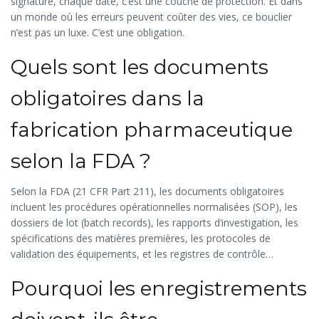
signature, chaque date, c’est une couche de protection. Et dans
un monde où les erreurs peuvent coûter des vies, ce bouclier
n’est pas un luxe. C’est une obligation.
Quels sont les documents
obligatoires dans la
fabrication pharmaceutique
selon la FDA ?
Selon la FDA (21 CFR Part 211), les documents obligatoires
incluent les procédures opérationnelles normalisées (SOP), les
dossiers de lot (batch records), les rapports d’investigation, les
spécifications des matières premières, les protocoles de
validation des équipements, et les registres de contrôle
environnemental. Chaque lot doit contenir 28 éléments précis,
Pourquoi les enregistrements
comme les heures de début et de fin, les numéros
d’équipement, les résultats des tests intermédiaires et les
signatures des opérateurs.