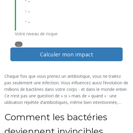
-
...
-
...
-
...
Votre niveau de risque
...
Calculer mon impact
Chaque fois que vous prenez un antibiotique, vous ne traitez
pas seulement une infection. Vous influencez aussi l’évolution de
millions de bactéries dans votre corps - et dans le monde entier.
Ce n’est pas une question de « si » mais de « quand » : une
utilisation répétée d’antibiotiques, même bien intentionnée,
accélère la naissance de bactéries que rien ne peut plus tuer. Et
Comment les bactéries
les conséquences ne se limitent pas à un simple échec de
traitement. Elles menacent de nous replonger dans une ère où
une simple coupure ou une infection urinaire peut devenir
deviennent invincibles