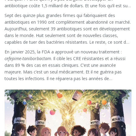
antibiotique coûte 1,5 milliard de dollars. Et une fois qu’il est sur
le marché, on l’utilise peu - parce qu’on veut le garder pour les
Sept des quinze plus grandes firmes qui fabriquaient des
cas extrêmes. Les entreprises ne récupèrent que 20 cents pour
antibiotiques en 1990 ont complètement abandonné ce marché.
chaque dollar investi.
Aujourd’hui, seulement 39 antibiotiques sont en développement
dans le monde. Huit seulement sont de nouvelles classes,
capables de tuer des bactéries résistantes. Le reste, ce sont des
variantes de vieux médicaments. Ce n’est pas une innovation.
En janvier 2025, la FDA a approuvé un nouveau traitement :
C’est un réarrangement.
cefepime-taniborbactam
. Il cible les CRE résistantes et a réussi
dans 89 % des cas en essais cliniques. C’est une avancée
majeure. Mais c’est un seul médicament. Et il ne guérira pas
toutes les infections. Il ne réparera pas les années de
surutilisation. Il ne remplacera pas les antibiotiques qu’on a
gaspillés.