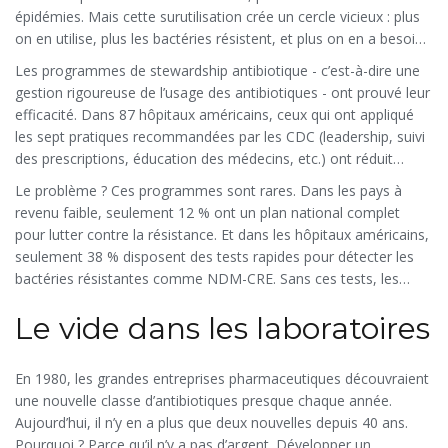
épidémies. Mais cette surutilisation crée un cercle vicieux : plus
on en utilise, plus les bactéries résistent, et plus on en a besoin
pour les combattre.
Les programmes de stewardship antibiotique - c’est-à-dire une
gestion rigoureuse de l’usage des antibiotiques - ont prouvé leur
efficacité. Dans 87 hôpitaux américains, ceux qui ont appliqué
les sept pratiques recommandées par les CDC (leadership, suivi
des prescriptions, éducation des médecins, etc.) ont réduit
l’utilisation inutile de 22 % et les infections à
Clostridioides
Le problème ? Ces programmes sont rares. Dans les pays à
difficile
de 17 % en seulement 18 mois. Ce n’est pas une petite
revenu faible, seulement 12 % ont un plan national complet
amélioration. C’est une vie sauve, un lit libéré, une dépense
pour lutter contre la résistance. Et dans les hôpitaux américains,
évitée.
seulement 38 % disposent des tests rapides pour détecter les
bactéries résistantes comme NDM-CRE. Sans ces tests, les
médecins doivent deviner. Et quand ils devinent, ils prescrivent.
Le vide dans les laboratoires
Et quand ils prescrivent, ils renforcent la résistance.
En 1980, les grandes entreprises pharmaceutiques découvraient
une nouvelle classe d’antibiotiques presque chaque année.
Aujourd’hui, il n’y en a plus que deux nouvelles depuis 40 ans.
Pourquoi ? Parce qu’il n’y a pas d’argent. Développer un