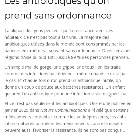
Les antibiotiques qu’on
antibiotiques. Elle touche tout ce qu’on utilise pour tuer des
microbes.
prend sans ordonnance
La plupart des gens pensent que la résistance vient des
hôpitaux. Ce n’est pas tout à fait vrai. La majorité des
antibiotiques utilisés dans le monde sont consommés par les
patients eux-mêmes - souvent sans ordonnance. Dans certaines
régions d’Asie du Sud-Est, jusqu’à 89 % des personnes prennent
des antibiotiques sans consulter un médecin. Elles les achètent
Un simple mal de gorge, une grippe, une toux : on les traite
en pharmacie, sur Internet, ou les gardent dans leur armoire
comme des infections bactériennes, même quand ce n’est pas
après une infection passée.
le cas. Et chaque fois qu’on prend un antibiotique inutile, on
donne un coup de pouce aux bactéries résistantes. Un enfant
qui prend un antibiotique pour une infection virale ne guérit pas
plus vite. Mais il devient un réservoir vivant de gènes de
Et ce n’est pas seulement les antibiotiques. Une étude publiée en
résistance. Ces gènes peuvent ensuite être transférés à d’autres
janvier 2025 dans
Nature Communications
a révélé que certains
bactéries - même à celles qui vivent dans l’environnement.
médicaments courants - comme les antidépresseurs, les anti-
inflammatoires ou même les médicaments contre le diabète -
peuvent aussi favoriser la résistance. Ils ne sont pas conçus