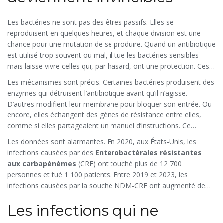
mortelle.
Les bactéries ne sont pas des êtres passifs. Elles se
reproduisent en quelques heures, et chaque division est une
chance pour une mutation de se produire. Quand un antibiotique
est utilisé trop souvent ou mal, il tue les bactéries sensibles -
mais laisse vivre celles qui, par hasard, ont une protection. Ces
survivantes se multiplient, et leurs descendants héritent de cette
Les mécanismes sont précis. Certaines bactéries produisent des
résistance. Ce n’est pas de la magie. C’est de l’évolution,
enzymes qui détruisent l’antibiotique avant qu’il n’agisse.
accélérée par nos actions.
D’autres modifient leur membrane pour bloquer son entrée. Ou
encore, elles échangent des gènes de résistance entre elles,
comme si elles partageaient un manuel d’instructions. Ce
transfert horizontal est particulièrement inquiétant : une bactérie
Les données sont alarmantes. En 2020, aux États-Unis, les
résistante dans l’intestin d’un enfant peut transmettre son arme
infections causées par des
Enterobactérales résistantes
génétique à une autre bactérie dans l’hôpital, à des milliers de
aux carbapénèmes
(CRE) ont touché plus de 12 700
kilomètres.
personnes et tué 1 100 patients. Entre 2019 et 2023, les
infections causées par la souche NDM-CRE ont augmenté de
460 %. Ce n’est pas une exception. En Europe, près de 42 % des
Les infections qui ne
infections urinaires causées par
Escherichia coli
ne répondent
plus aux antibiotiques courants comme l’ampicilline ou les