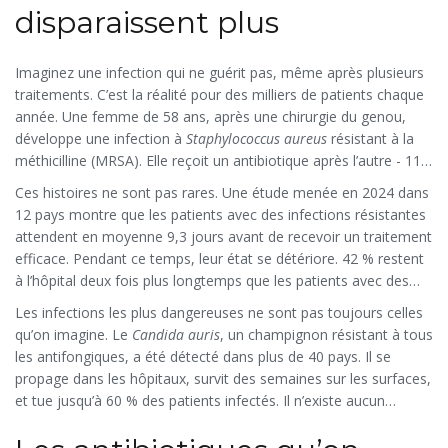
fluoroquinolones. Dans certains hôpitaux, un patient sur trois
disparaissent plus
avec une infection grave est porteur d’une bactérie résistante à
au moins trois classes d’antibiotiques.
Imaginez une infection qui ne guérit pas, même après plusieurs
traitements. C’est la réalité pour des milliers de patients chaque
année. Une femme de 58 ans, après une chirurgie du genou,
développe une infection à
Staphylococcus aureus
résistant à la
méthicilline (MRSA). Elle reçoit un antibiotique après l’autre - 11
au total. Chaque nouvelle tentative dure des semaines. Elle perd
Ces histoires ne sont pas rares. Une étude menée en 2024 dans
du poids, souffre de nausées, perd son sommeil. À la fin, elle a
12 pays montre que les patients avec des infections résistantes
besoin de trois nouvelles opérations. Elle ne sait plus si elle
attendent en moyenne 9,3 jours avant de recevoir un traitement
guérira ou si elle va mourir d’une infection qu’on ne peut plus
efficace. Pendant ce temps, leur état se détériore. 42 % restent
traiter.
à l’hôpital deux fois plus longtemps que les patients avec des
infections sensibles. 29 % souffrent de complications
Les infections les plus dangereuses ne sont pas toujours celles
permanentes : lésions rénales, perte de mobilité, insuffisance
qu’on imagine. Le
Candida auris
, un champignon résistant à tous
organique.
les antifongiques, a été détecté dans plus de 40 pays. Il se
propage dans les hôpitaux, survit des semaines sur les surfaces,
et tue jusqu’à 60 % des patients infectés. Il n’existe aucun
traitement fiable. Et pourtant, il n’est pas une bactérie - c’est un
rappel que la résistance ne concerne pas seulement les