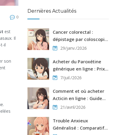
Dernières Actualités
0
st
est
Cancer colorectal :
saux. Il
dépistage par coloscopie
-il
et protocoles de
29/janv./2026
chimiothérapie
er son
Acheter du Paroxétine
ent
générique en ligne : Prix,
disponibilité et options
7/juil./2026
Comment et où acheter
Acticin en ligne : Guide
ue.
complet 2026
21/avril/2026
pelées
Trouble Anxieux
Généralisé : Comparatif