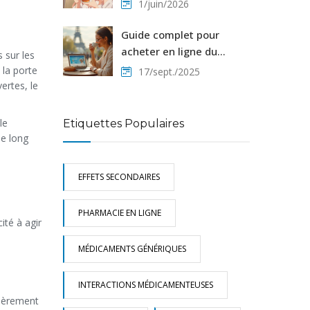
ISRS, Benzodiazépines et
1/juin/2026
TCC
Guide complet pour
acheter en ligne du
 sur les
Montelukast générique
 la porte
17/sept./2025
pas cher
ertes, le
le
Etiquettes Populaires
le long
EFFETS SECONDAIRES
PHARMACIE EN LIGNE
ité à agir
MÉDICAMENTS GÉNÉRIQUES
INTERACTIONS MÉDICAMENTEUSES
lièrement