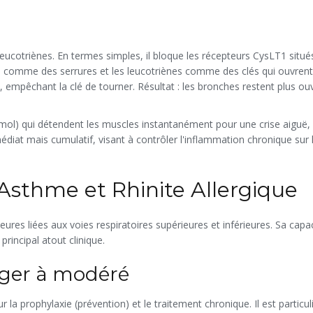
leucotriènes
. En termes simples, il bloque les récepteurs CysLT1 situés
rs comme des serrures et les leucotriènes comme des clés qui ouvrent
 empêchant la clé de tourner. Résultat : les bronches restent plus ouv
ol) qui détendent les muscles instantanément pour une crise aiguë, 
diat mais cumulatif, visant à contrôler l'inflammation chronique sur 
: Asthme et Rhinite Allergique
es liées aux voies respiratoires supérieures et inférieures. Sa capac
rincipal atout clinique.
éger à modéré
r la prophylaxie (prévention) et le traitement chronique. Il est particu