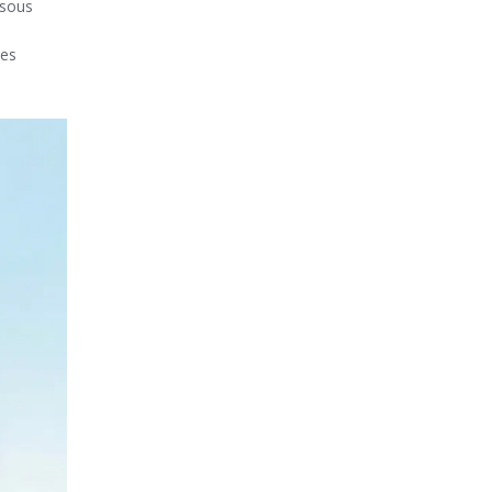
 sous
les