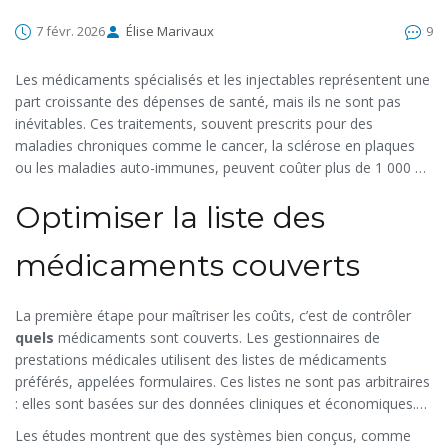
7 févr. 2026
Élise Marivaux
9
Les médicaments spécialisés et les injectables représentent une
part croissante des dépenses de santé, mais ils ne sont pas
inévitables. Ces traitements, souvent prescrits pour des
maladies chroniques comme le cancer, la sclérose en plaques
ou les maladies auto-immunes, peuvent coûter plus de 1 000 €
par mois. Pourtant, il existe des façons concrètes de réduire ces
Optimiser la liste des
coûts sans sacrifier la qualité des soins. Ce n’est pas une
question de faire des économies à tout prix, mais de mieux
gérer les ressources disponibles.
médicaments couverts
La première étape pour maîtriser les coûts, c’est de contrôler
quels
médicaments sont couverts. Les gestionnaires de
prestations médicales utilisent des listes de médicaments
préférés, appelées formulaires. Ces listes ne sont pas arbitraires
: elles sont basées sur des données cliniques et économiques.
Par exemple, un médicament qui coûte 2 000 € par mois mais
Les études montrent que des systèmes bien conçus, comme
qui n’offre pas un meilleur résultat qu’un autre à 800 € peut être