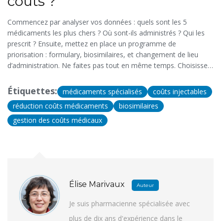
coûts ?
Commencez par analyser vos données : quels sont les 5
médicaments les plus chers ? Où sont-ils administrés ? Qui les
prescrit ? Ensuite, mettez en place un programme de
priorisation : formulary, biosimilaires, et changement de lieu
d’administration. Ne faites pas tout en même temps. Choisissez
un levier, testez-le, mesurez les résultats, puis passez au
suivant.
Étiquettes:
médicaments spécialisés
coûts injectables
réduction coûts médicaments
biosimilaires
gestion des coûts médicaux
Élise Marivaux
Auteur
Je suis pharmacienne spécialisée avec
plus de dix ans d'expérience dans le