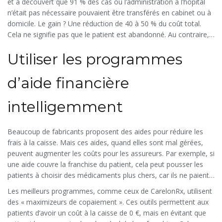
et a découvert que 91 % des cas où l’administration à l’hôpital
n’était pas nécessaire pouvaient être transférés en cabinet ou à
domicile. Le gain ? Une réduction de 40 à 50 % du coût total.
Cela ne signifie pas que le patient est abandonné. Au contraire,
les programmes de soins à domicile incluent une surveillance à
Utiliser les programmes
distance, des visites d’infirmiers et un suivi personnalisé. C’est
une meilleure expérience, pas une diminution de la qualité.
d’aide financière
intelligemment
Beaucoup de fabricants proposent des aides pour réduire les
frais à la caisse. Mais ces aides, quand elles sont mal gérées,
peuvent augmenter les coûts pour les assureurs. Par exemple, si
une aide couvre la franchise du patient, cela peut pousser les
patients à choisir des médicaments plus chers, car ils ne paient
rien. Ce n’est pas une économie, c’est un piège.
Les meilleurs programmes, comme ceux de CarelonRx, utilisent
des « maximizeurs de copaiement ». Ces outils permettent aux
patients d’avoir un coût à la caisse de 0 €, mais en évitant que