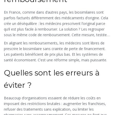
En France, comme dans d’autres pays, les biosimilaires sont
parfois facturés différemment des médicaments d’origine. Cela
crée un déséquilibre : les médecins prescrivent l’original parce
qu’il est plus facile à rembourser. La solution ? Les regrouper
sous le même code de remboursement. Cette mesure, testée
par les Centers for Medicare & Medicaid Services aux États-Unis
En alignant les remboursements, les médecins sont libres de
en 2023, a été jugée comme la plus efficace et la plus réalisable
prescrire le biosimilaire sans crainte de perte de financement.
par des experts.
Les patients bénéficient de prix plus bas. Et les systèmes de
santé économisent. C’est une réforme simple, mais puissante.
Quelles sont les erreurs à
éviter ?
Beaucoup d’organisations essaient de réduire les coûts en
imposant des restrictions brutales : augmenter les franchises,
refuser des traitements sans explication, ou limiter les
pharmacies sans accompagnement. Ces mesures ne font que