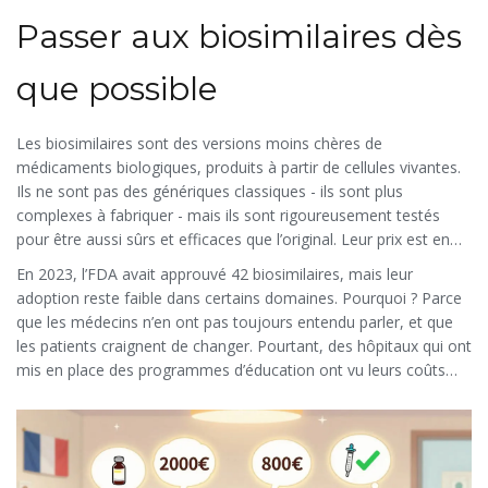
rappels pour les injections, et une livraison à domicile fiable. Ce
Passer aux biosimilaires dès
n’est pas une perte de liberté, c’est un service plus intelligent.
que possible
Les biosimilaires sont des versions moins chères de
médicaments biologiques, produits à partir de cellules vivantes.
Ils ne sont pas des génériques classiques - ils sont plus
complexes à fabriquer - mais ils sont rigoureusement testés
pour être aussi sûrs et efficaces que l’original. Leur prix est en
moyenne 50 % inférieur. Et ça, c’est colossal.
En 2023, l’FDA avait approuvé 42 biosimilaires, mais leur
adoption reste faible dans certains domaines. Pourquoi ? Parce
que les médecins n’en ont pas toujours entendu parler, et que
les patients craignent de changer. Pourtant, des hôpitaux qui ont
mis en place des programmes d’éducation ont vu leurs coûts
baisser de 20 à 30 % sans aucune perte de résultats cliniques.
Le secret ? Informer, former, rassurer. Une simple réunion entre
pharmacien, médecin et patient peut changer la donne.