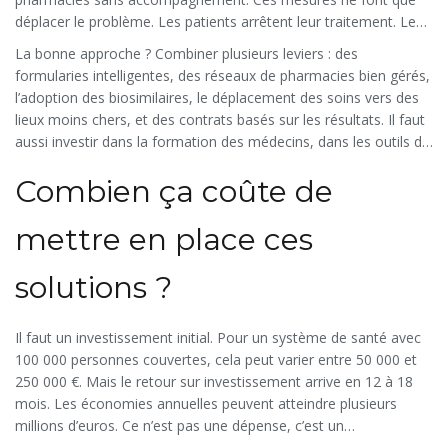
déplacer le problème. Les patients arrêtent leur traitement. Les
complications augmentent. Et au final, les coûts globaux
La bonne approche ? Combiner plusieurs leviers : des
montent encore.
formularies intelligentes, des réseaux de pharmacies bien gérés,
l’adoption des biosimilaires, le déplacement des soins vers des
lieux moins chers, et des contrats basés sur les résultats. Il faut
aussi investir dans la formation des médecins, dans les outils de
données en temps réel, et dans la communication avec les
Combien ça coûte de
patients.
mettre en place ces
solutions ?
Il faut un investissement initial. Pour un système de santé avec
100 000 personnes couvertes, cela peut varier entre 50 000 et
250 000 €. Mais le retour sur investissement arrive en 12 à 18
mois. Les économies annuelles peuvent atteindre plusieurs
millions d’euros. Ce n’est pas une dépense, c’est un
investissement en efficacité.