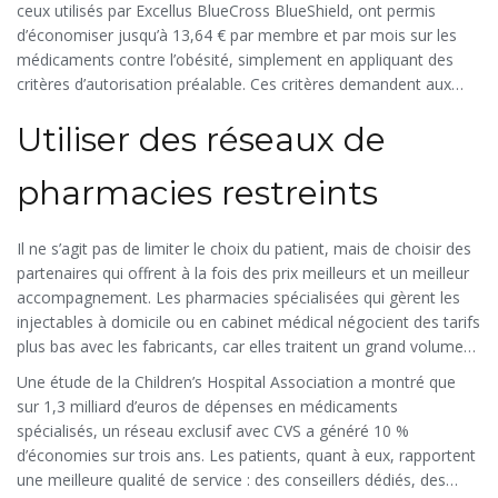
ceux utilisés par Excellus BlueCross BlueShield, ont permis
remplacé. Ce n’est pas une restriction, c’est une rationalisation.
d’économiser jusqu’à 13,64 € par membre et par mois sur les
médicaments contre l’obésité, simplement en appliquant des
critères d’autorisation préalable. Ces critères demandent aux
médecins de prouver que les traitements moins coûteux ont été
Utiliser des réseaux de
essayés en premier, ou que le patient répond bien au
traitement. Résultat ? Moins de gaspillage, plus de transparence.
pharmacies restreints
Il ne s’agit pas de limiter le choix du patient, mais de choisir des
partenaires qui offrent à la fois des prix meilleurs et un meilleur
accompagnement. Les pharmacies spécialisées qui gèrent les
injectables à domicile ou en cabinet médical négocient des tarifs
plus bas avec les fabricants, car elles traitent un grand volume
de prescriptions. En se concentrant sur un petit nombre de ces
Une étude de la Children’s Hospital Association a montré que
pharmacies, les systèmes de santé peuvent obtenir jusqu’à 15 %
sur 1,3 milliard d’euros de dépenses en médicaments
d’économies sur les coûts contractuels.
spécialisés, un réseau exclusif avec CVS a généré 10 %
d’économies sur trois ans. Les patients, quant à eux, rapportent
une meilleure qualité de service : des conseillers dédiés, des