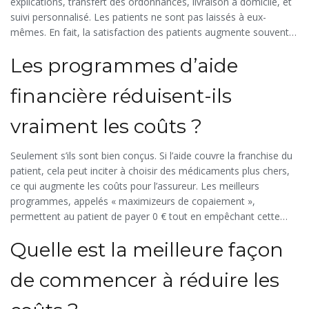
explications, transfert des ordonnances, livraison à domicile, et
suivi personnalisé. Les patients ne sont pas laissés à eux-
mêmes. En fait, la satisfaction des patients augmente souvent,
car le service devient plus réactif et plus proche de leurs besoins.
Les programmes d’aide
financière réduisent-ils
vraiment les coûts ?
Seulement s’ils sont bien conçus. Si l’aide couvre la franchise du
patient, cela peut inciter à choisir des médicaments plus chers,
ce qui augmente les coûts pour l’assureur. Les meilleurs
programmes, appelés « maximizeurs de copaiement »,
permettent au patient de payer 0 € tout en empêchant cette
aide de compter dans la franchise. Cela évite les mauvaises
Quelle est la meilleure façon
décisions et réduit les dépenses globales.
de commencer à réduire les