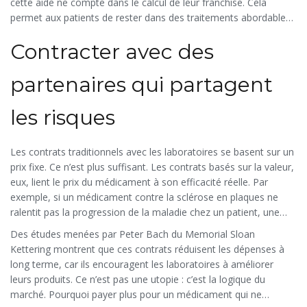
cette aide ne compte dans le calcul de leur franchise. Cela
permet aux patients de rester dans des traitements abordables,
tout en réduisant les coûts pour l’assureur. C’est un vrai gain
Contracter avec des
pour tout le monde.
partenaires qui partagent
les risques
Les contrats traditionnels avec les laboratoires se basent sur un
prix fixe. Ce n’est plus suffisant. Les contrats basés sur la valeur,
eux, lient le prix du médicament à son efficacité réelle. Par
exemple, si un médicament contre la sclérose en plaques ne
ralentit pas la progression de la maladie chez un patient, une
partie du coût est remboursée. Ce n’est pas une théorie - c’est
Des études menées par Peter Bach du Memorial Sloan
déjà en place dans 45 % de plus de contrats en 2023 par rapport
Kettering montrent que ces contrats réduisent les dépenses à
à 2022.
long terme, car ils encouragent les laboratoires à améliorer
leurs produits. Ce n’est pas une utopie : c’est la logique du
marché. Pourquoi payer plus pour un médicament qui ne