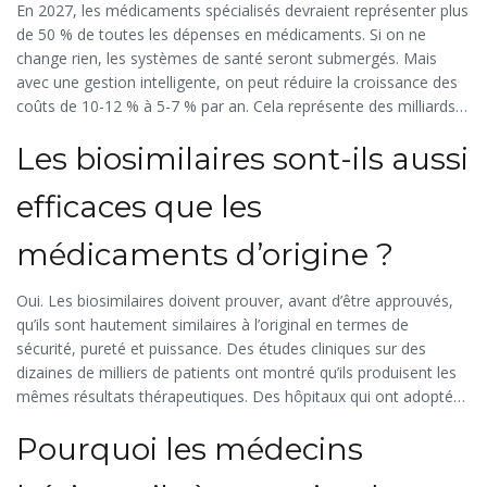
En 2027, les médicaments spécialisés devraient représenter plus
de 50 % de toutes les dépenses en médicaments. Si on ne
change rien, les systèmes de santé seront submergés. Mais
avec une gestion intelligente, on peut réduire la croissance des
coûts de 10-12 % à 5-7 % par an. Cela représente des milliards
d’euros économisés chaque année - et surtout, des traitements
Les biosimilaires sont-ils aussi
accessibles pour tous.
efficaces que les
médicaments d’origine ?
Oui. Les biosimilaires doivent prouver, avant d’être approuvés,
qu’ils sont hautement similaires à l’original en termes de
sécurité, pureté et puissance. Des études cliniques sur des
dizaines de milliers de patients ont montré qu’ils produisent les
mêmes résultats thérapeutiques. Des hôpitaux qui ont adopté
les biosimilaires ont vu leurs coûts baisser de 20 à 30 % sans
Pourquoi les médecins
aucune perte d’efficacité.