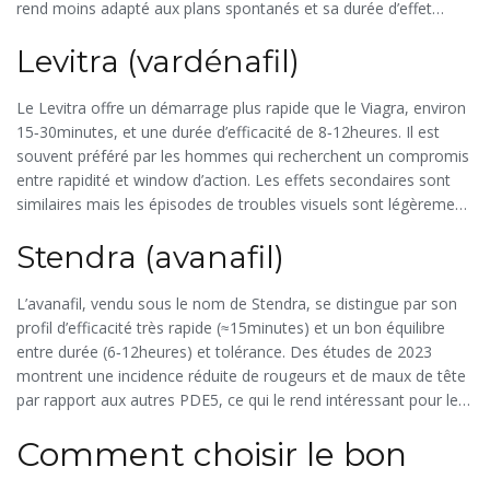
rend moins adapté aux plans spontanés et sa durée d’effet
limitée à 4‑6heures peut contraindre les couples actifs sur de
Levitra (vardénafil)
longues périodes.
Le
Levitra
offre un démarrage plus rapide que le Viagra, environ
15‑30minutes, et une durée d’efficacité de 8‑12heures. Il est
souvent préféré par les hommes qui recherchent un compromis
entre rapidité et window d’action. Les effets secondaires sont
similaires mais les épisodes de troubles visuels sont légèrement
moins fréquents.
Stendra (avanafil)
L’avanafil, vendu sous le nom de
Stendra
, se distingue par son
profil d’efficacité très rapide (≈15minutes) et un bon équilibre
entre durée (6‑12heures) et tolérance. Des études de 2023
montrent une incidence réduite de rougeurs et de maux de tête
par rapport aux autres PDE5, ce qui le rend intéressant pour les
personnes sensibles aux effets vasodilatateurs.
Comment choisir le bon