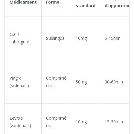
Médicament
Forme
standard
d’apparition
Cialis
Sublingual
10mg
5‑15min
sublingual
Viagra
Comprimé
50mg
30‑60min
(sildénafil)
oral
Levitra
Comprimé
10mg
15‑30min
(vardénafil)
oral