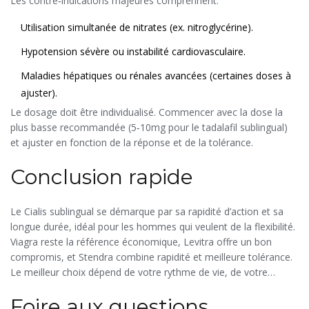
Les contre‑indications majeures comprennent:
Utilisation simultanée de nitrates (ex. nitroglycérine).
Hypotension sévère ou instabilité cardiovasculaire.
Maladies hépatiques ou rénales avancées (certaines doses à
ajuster).
Le
dosage
doit être individualisé. Commencer avec la dose la
plus basse recommandée (5‑10mg pour le tadalafil sublingual)
et ajuster en fonction de la réponse et de la tolérance.
Conclusion rapide
Le Cialis sublingual se démarque par sa rapidité d’action et sa
longue durée, idéal pour les hommes qui veulent de la flexibilité.
Viagra reste la référence économique, Levitra offre un bon
compromis, et Stendra combine rapidité et meilleure tolérance.
Le meilleur choix dépend de votre rythme de vie, de votre
budget et de votre état de santé. N’hésitez jamais à discuter
Foire aux questions
avec votre médecin avant de commencer un traitement.