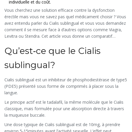
individuelle et du coût.
Vous cherchez une solution efficace contre la
dysfonction
érectile
mais vous ne savez pas quel médicament choisir ? Vous
avez entendu parler du
Cialis sublingual
et vous vous demandez
comment il se mesure face à d’autres options comme Viagra,
Levitra ou Stendra. Cet article vous donne un comparatif
complet, décortique les critères clés et vous aide à décider quel
Qu’est‑ce que le Cialis
traitement correspond le mieux à votre mode de vie.
sublingual?
Cialis sublingual
est un
inhibiteur de phosphodiestérase de type5
(PDE5) présenté sous forme de comprimés à placer sous la
langue
.
Le principe actif est le
tadalafil
, la même molécule que le Cialis
classique, mais formulée pour une absorption directe à travers
la muqueuse buccale.
Une dose typique de
Cialis sublingual
est de 10mg, à prendre
environ 5‑15minutes avant l’activité sexuelle. L’effet peut