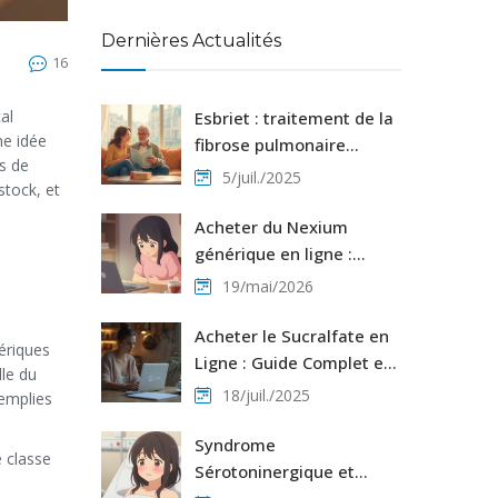
Dernières Actualités
16
al
Esbriet : traitement de la
ne idée
fibrose pulmonaire
es de
idiopathique, explications
5/juil./2025
stock, et
et conseils
Acheter du Nexium
générique en ligne :
Guide prix, sécurité et
19/mai/2026
alternatives
n
Acheter le Sucralfate en
ériques
Ligne : Guide Complet et
lle du
Conseils Sécurisés
18/juil./2025
remplies
Syndrome
e classe
Sérotoninergique et