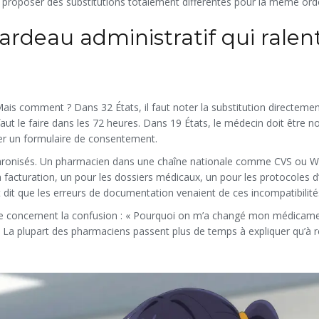
oir proposer des substitutions totalement différentes pour la même or
rdeau administratif qui ralent
ais comment ? Dans 32 États, il faut noter la substitution directemen
aut le faire dans les 72 heures. Dans 19 États, le médecin doit être no
gner un formulaire de consentement.
chronisés. Un pharmacien dans une chaîne nationale comme CVS ou W
 la facturation, un pour les dossiers médicaux, un pour les protocoles d’
dit que les erreurs de documentation venaient de ces incompatibilité
acie concernent la confusion : « Pourquoi on m’a changé mon médicame
 » La plupart des pharmaciens passent plus de temps à expliquer qu’à r