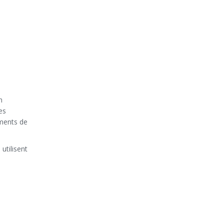
n
es
aments de
utilisent