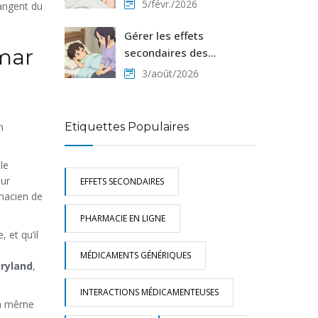
Opiacés : Interactions
5/févr./2026
hangent du
Médicamenteuses
Dangereuses
Gérer les effets
emar
secondaires des
médicaments
3/août/2026
pédiatriques à la maison :
Guide pratique
Etiquettes Populaires
n
le
sur
EFFETS SECONDAIRES
rmacien de
PHARMACIE EN LIGNE
 et qu’il
MÉDICAMENTS GÉNÉRIQUES
ryland
,
INTERACTIONS MÉDICAMENTEUSES
 Un même