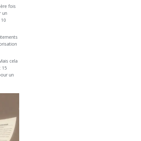
ère fois
r un
e 10
aitements
orisation
Mais cela
t 15
pour un