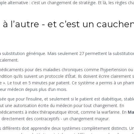
ple alternative : c’est un changement de stratégie. Et là, les règles c
t à l’autre - et c’est un cauch
la substitution générique. Mais seulement 27 permettent la substitutio
icalement.
 médicaments pour des maladies chroniques comme l’hypertension ou 
tion qu’ils suivent un protocole d’État. Ils doivent écrire clairement 
lle ». Le tout en 5 minutes par patient. Ce système a permis à un pha
leur médecin depuis plus d’un mois.
sée que pour l’insuline, et seulement si le patient est diabétique, stable,
 faut une autorisation écrite du médecin pour tout changement. En
es médicaments à index thérapeutique étroit, comme la warfarine. En
Ma
e directement des contraceptifs - un changement majeur.
ats différents doit apprendre deux systèmes complètement distincts.