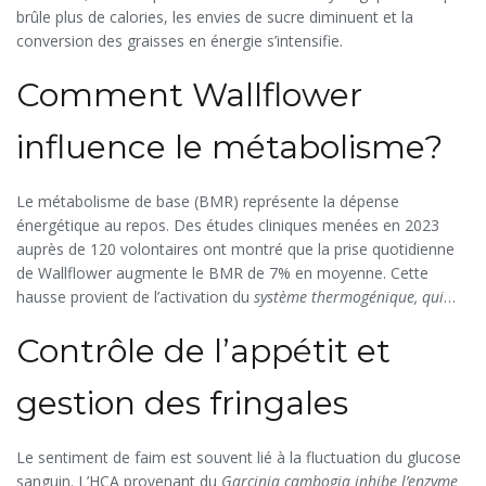
brûle plus de calories, les envies de sucre diminuent et la
conversion des graisses en énergie s’intensifie.
Comment Wallflower
influence le métabolisme?
Le métabolisme de base (BMR) représente la dépense
énergétique au repos. Des études cliniques menées en 2023
auprès de 120 volontaires ont montré que la prise quotidienne
de Wallflower augmente le BMR de 7% en moyenne. Cette
hausse provient de l’activation du
système thermogénique
, qui
transforme la chaleur en énergie exploitable.
Le résultat? Vous
Contrôle de l’appétit et
dépensez plus de calories même en regardant la télé.
gestion des fringales
Le sentiment de faim est souvent lié à la fluctuation du glucose
sanguin. L’HCA provenant du
Garcinia cambogia
inhibe l’enzyme