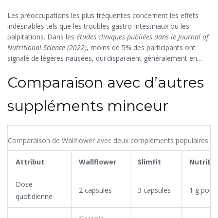
Les préoccupations les plus fréquentes concernent les effets
indésirables tels que les troubles gastro‑intestinaux ou les
palpitations. Dans les
études cliniques
publiées dans le Journal of
Nutritional Science (2022)
, moins de 5% des participants ont
signalé de légères nausées, qui disparaient généralement en
moins de trois jours. Aucun incident cardio‑vasculaire grave n’a
Comparaison avec d’autres
été enregistré, confirmant le profil de tolérance élevé du produit.
suppléments minceur
Comparaison de Wallflower avec deux compléments populaires
Attribut
Wallflower
SlimFit
NutriBu
Dose
2 capsules
3 capsules
1 g poud
quotidienne