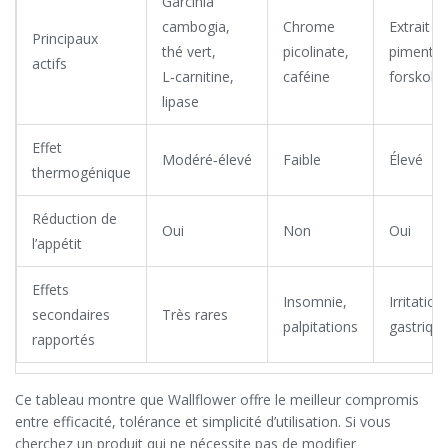
Garcinia
cambogia,
Chrome
Extrait d
Principaux
thé vert,
picolinate,
piment,
actifs
L‑carnitine,
caféine
forskolin
lipase
Effet
Modéré‑élevé
Faible
Élevé
thermogénique
Réduction de
Oui
Non
Oui
l’appétit
Effets
Insomnie,
Irritation
secondaires
Très rares
palpitations
gastriqu
rapportés
Ce tableau montre que Wallflower offre le meilleur compromis
entre efficacité, tolérance et simplicité d’utilisation. Si vous
cherchez un produit qui ne nécessite pas de modifier