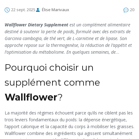
22 sept. 2025
Élise Marivaux
20
Wallflower Dietary Supplement
est un
complément alimentaire
destiné à soutenir la perte de poids
, formulé avec des
extraits de
Garcinia cambogia, de thé vert, de L‑carnitine et de lipase
. Son
approche repose sur la thermogenèse, la réduction de l’appétit et
l’optimisation du métabolisme. En quelques semaines, de
nombreux utilisateurs signalent une diminution du tour de taille
Pourquoi choisir un
sans effets secondaires majeurs.
supplément comme
Wallflower
?
La majorité des régimes échouent parce qu’ils ne ciblent pas les
trois leviers fondamentaux du poids: la dépense énergétique,
l’apport calorique et la capacité du corps à mobiliser les graisses.
Wallflower combine des ingrédients qui agissent simultanément