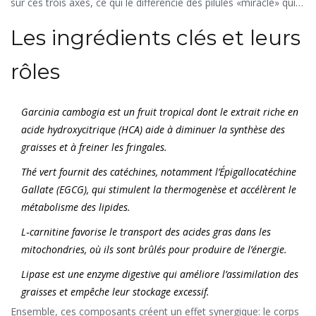
sur ces trois axes, ce qui le différencie des pilules «miracle» qui
ne misent que sur la restriction calorique.
Les ingrédients clés et leurs
rôles
Garcinia cambogia
est un fruit tropical dont le
extrait riche en
acide hydroxycitrique (HCA)
aide à diminuer la synthèse des
graisses et à freiner les fringales.
Thé vert
fournit des catéchines, notamment l’Épigallocatéchine
Gallate (EGCG), qui stimulent la thermogenèse et accélèrent le
métabolisme des lipides.
L‑carnitine
favorise le transport des acides gras dans les
mitochondries, où ils sont brûlés pour produire de l’énergie.
Lipase
est une enzyme digestive qui améliore l’assimilation des
graisses et empêche leur stockage excessif.
Ensemble, ces composants créent un effet synergique: le corps