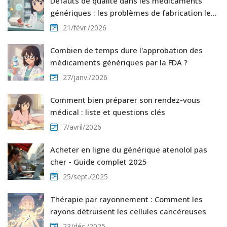
Défauts de qualité dans les médicaments
génériques : les problèmes de fabrication les
plus courants
21/févr./2026
Combien de temps dure l'approbation des
médicaments génériques par la FDA ?
27/janv./2026
Comment bien préparer son rendez-vous
médical : liste et questions clés
7/avril/2026
Acheter en ligne du générique atenolol pas
cher - Guide complet 2025
25/sept./2025
Thérapie par rayonnement : Comment les
rayons détruisent les cellules cancéreuses
23/déc./2025