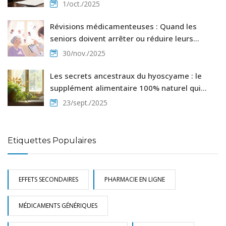
1/oct./2025
Révisions médicamenteuses : Quand les
seniors doivent arrêter ou réduire leurs
traitements
30/nov./2025
Les secrets ancestraux du hyoscyame : le
supplément alimentaire 100% naturel qui
révolutionne le bien‑être
23/sept./2025
Etiquettes Populaires
EFFETS SECONDAIRES
PHARMACIE EN LIGNE
MÉDICAMENTS GÉNÉRIQUES