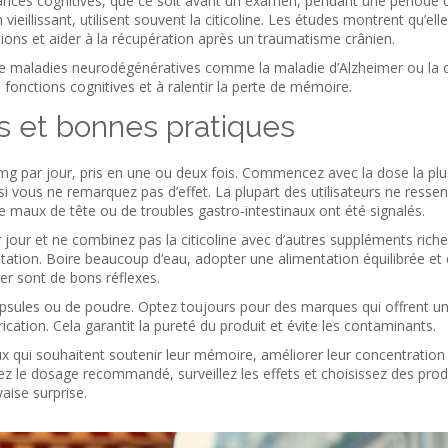
nces cognitives, que ce soit avant un examen, pendant une période d
eillissant, utilisent souvent la citicoline. Les études montrent qu’ell
ations et aider à la récupération après un traumatisme crânien.
 de maladies neurodégénératives comme la maladie d’Alzheimer ou l
es fonctions cognitives et à ralentir la perte de mémoire.
s et bonnes pratiques
 mg par jour, pris en une ou deux fois. Commencez avec la dose la pl
 vous ne remarquez pas d’effet. La plupart des utilisateurs ne ressen
e maux de tête ou de troubles gastro‑intestinaux ont été signalés.
r jour et ne combinez pas la citicoline avec d’autres suppléments rich
entation. Boire beaucoup d’eau, adopter une alimentation équilibrée et
r sont de bons réflexes.
psules ou de poudre. Optez toujours pour des marques qui offrent un 
cation. Cela garantit la pureté du produit et évite les contaminants.
x qui souhaitent soutenir leur mémoire, améliorer leur concentration
ez le dosage recommandé, surveillez les effets et choisissez des prod
aise surprise.