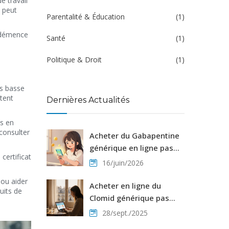
e travail
e peut
Parentalité & Éducation
(1)
a démence
Santé
(1)
Politique & Droit
(1)
us basse
tent
Dernières Actualités
es en
 consulter
Acheter du Gabapentine
générique en ligne pas
certificat
cher : Guide complet et
16/juin/2026
prix 2026
 ou aider
Acheter en ligne du
uits de
Clomid générique pas
cher
28/sept./2025