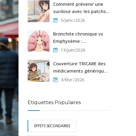
Comment prévenir une
surdose avec les patchs,
les liquides et les
5/janv./2026
médicaments à libération
prolongée
Bronchite chronique vs
Emphysème :
Comprendre les deux
13/juin/2026
visages de la BPCO
Couverture TRICARE des
médicaments génériques
: guide complet pour les
3/févr./2026
bénéficiaires de la santé
militaire
Etiquettes Populaires
EFFETS SECONDAIRES