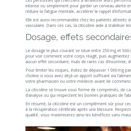
Les personnes qui cherchent à améliorer leurs performa
intense ou simplement pour garder un cerveau alerte en vi
réduire la fatigue mentale, accélérer le rappel d’inform
Elle est aussi recommandée chez les patients atteints
vasculaire. Dans ces cas, la citicoline aide à stabiliser l
Dosage, effets secondaire
Le dosage le plus courant se situe entre 250 mg et 500
pour voir comment votre corps réagit, puis augmentez si
aucun effet secondaire, mais de rares cas d’insomnie, d
Pour limiter les risques, évitez de dépasser 1 000 mg pa
choline si vous avez déjà un apport suffisant via l’alim
votre pharmacien ou votre médecin avant de commence
La citicoline se trouve sous forme de comprimés, de ca
d’analyse ou qui respectent les bonnes pratiques de fabri
En résumé, la citicoline est un complément sûr pour ceu
à la récupération cérébrale après une blessure. Respect
qualité ; vous maximiserez ainsi les bénéfices sans mauv