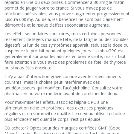
répartis en une ou deux prises. Commencer à 300 mg le matin
permet de jauger votre tolérance. Si vous n’avez pas de
réactions indésirables, vous pouvez augmenter progressivement
jusqu’à 600 mg. Au-delà, les bénéfices ne sont pas clairement
démontrés et le risque d’effets secondaires augmente.
Les effets secondaires sont rares, mais certaines personnes
ressentent de légers maux de tête, de la fatigue ou des troubles
digestifs. Si l’un de ces symptômes apparaît, réduisez la dose ou
suspendez le produit pendant quelques jours. L’alpha‑GPC est
généralement sûr pour les adultes en bonne santé, mais il faut
faire attention si vous avez des problèmes de foie, de thyroïde
ou si vous êtes enceinte.
Il n’y a pas d’interaction grave connue avec les médicaments
courants, mais la choline peut interférer avec des
antidépresseurs qui modifient l’acétylcholine. Consultez votre
pharmacien ou votre médecin avant de combiner les deux.
Pour maximiser les effets, associez l’alpha‑GPC à une
alimentation riche en protéines, des exercices physiques
réguliers et un sommeil de qualité. Le cerveau utilise la choline
plus efficacement quand le corps n’est pas épuisé.
Où acheter ? Optez pour des marques certifiées GMP (Good
Manufacturing Practice) ou qui affichent les tests de pureté.