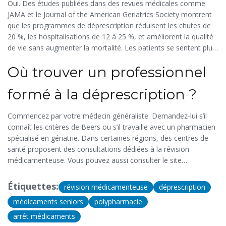
Oui. Des études publiées dans des revues médicales comme
JAMA et le Journal of the American Geriatrics Society montrent
que les programmes de déprescription réduisent les chutes de
20 %, les hospitalisations de 12 à 25 %, et améliorent la qualité
de vie sans augmenter la mortalité. Les patients se sentent plus
en contrôle, moins fatigués, et plus clairs mentalement.
Où trouver un professionnel
formé à la déprescription ?
Commencez par votre médecin généraliste. Demandez-lui s’il
connaît les critères de Beers ou s’il travaille avec un pharmacien
spécialisé en gériatrie. Dans certaines régions, des centres de
santé proposent des consultations dédiées à la révision
médicamenteuse. Vous pouvez aussi consulter le site
Deprescribing.org, qui propose des ressources gratuites en
français et des listes de professionnels formés.
Étiquettes:
révision médicamenteuse
déprescription
médicaments seniors
polypharmacie
arrêt médicaments