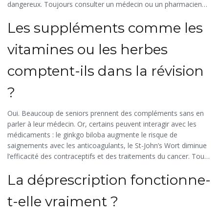
dangereux. Toujours consulter un médecin ou un pharmacien
avant d’arrêter un traitement, même si vous pensez qu’il ne vous
Les suppléments comme les
sert plus.
vitamines ou les herbes
comptent-ils dans la révision
?
Oui. Beaucoup de seniors prennent des compléments sans en
parler à leur médecin. Or, certains peuvent interagir avec les
médicaments : le ginkgo biloba augmente le risque de
saignements avec les anticoagulants, le St-John’s Wort diminue
l’efficacité des contraceptifs et des traitements du cancer. Tous
les produits, même naturels, doivent être listés lors d’une
La déprescription fonctionne-
révision médicamenteuse.
t-elle vraiment ?