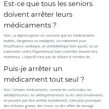
Est-ce que tous les seniors
doivent arrêter leurs
médicaments ?
Non. La déprescription ne concerne que les médicaments
inutiles, dangereux ou inadaptés. Un traitement pour
l’insuffisance cardiaque, un antidiabétique bien ajusté, ou un
traitement contre l’hypertension bien contrôlée doivent être
maintenus. L’objectif n’est pas de réduire le nombre de
médicaments, mais d’éliminer ceux qui ne servent plus à rien ou
Puis-je arrêter un
qui font plus de mal que de bien.
médicament tout seul ?
Non. Certains médicaments, comme les corticoïdes, les
antidépresseurs, les antihypertenseurs ou les anticonvulsivants,
ne peuvent pas être arrêtés brutalement. Cela peut provoquer
des rechutes graves, des crises, ou des effets de sevrage