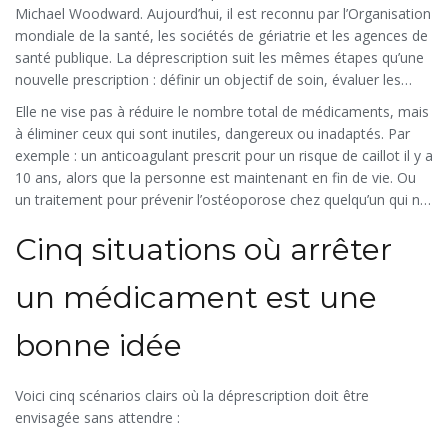
Michael Woodward. Aujourd’hui, il est reconnu par l’Organisation
mondiale de la santé, les sociétés de gériatrie et les agences de
santé publique. La déprescription suit les mêmes étapes qu’une
nouvelle prescription : définir un objectif de soin, évaluer les
risques et bénéfices, obtenir le consentement du patient, et
Elle ne vise pas à réduire le nombre total de médicaments, mais
surveiller les effets après l’arrêt.
à éliminer ceux qui sont inutiles, dangereux ou inadaptés. Par
exemple : un anticoagulant prescrit pour un risque de caillot il y a
10 ans, alors que la personne est maintenant en fin de vie. Ou
un traitement pour prévenir l’ostéoporose chez quelqu’un qui ne
peut plus marcher et n’a plus d’espérance de vie à long terme.
Cinq situations où arrêter
un médicament est une
bonne idée
Voici cinq scénarios clairs où la déprescription doit être
envisagée sans attendre :