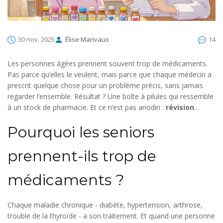
30 nov. 2025
Élise Marivaux
14
Les personnes âgées prennent souvent trop de médicaments.
Pas parce qu’elles le veulent, mais parce que chaque médecin a
prescrit quelque chose pour un problème précis, sans jamais
regarder l’ensemble. Résultat ? Une boîte à pilules qui ressemble
à un stock de pharmacie. Et ce n’est pas anodin :
révision
médicamenteuse
n’est pas un luxe, c’est une nécessité de
Pourquoi les seniors
santé publique.
prennent-ils trop de
médicaments ?
Chaque maladie chronique - diabète, hypertension, arthrose,
trouble de la thyroïde - a son traitement. Et quand une personne