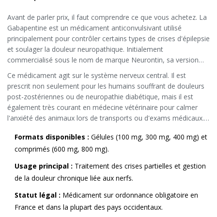
Avant de parler prix, il faut comprendre ce que vous achetez. La
Gabapentine
est
un médicament anticonvulsivant utilisé
principalement pour contrôler certains types de crises d'épilepsie
et soulager la douleur neuropathique
. Initialement
commercialisé sous le nom de marque Neurontin, sa version
générique est aujourd'hui largement disponible. Cela signifie que
Ce médicament agit sur le système nerveux central. Il est
le principe actif est identique, mais le prix est considérablement
prescrit non seulement pour les humains souffrant de douleurs
réduit car les brevets sont expirés.
post-zostériennes ou de neuropathie diabétique, mais il est
également très courant en médecine vétérinaire pour calmer
l'anxiété des animaux lors de transports ou d'exams médicaux.
Cette double utilisation humaine et vétérinaire augmente la
Formats disponibles :
Gélules (100 mg, 300 mg, 400 mg) et
demande, stabilisant ainsi les stocks chez les grossistes.
comprimés (600 mg, 800 mg).
Usage principal :
Traitement des crises partielles et gestion
de la douleur chronique liée aux nerfs.
Statut légal :
Médicament sur ordonnance obligatoire en
France et dans la plupart des pays occidentaux.