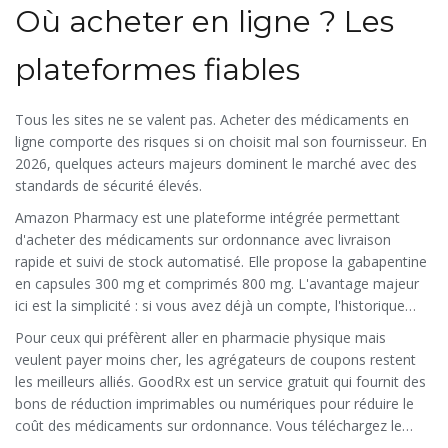
Où acheter en ligne ? Les
plateformes fiables
Tous les sites ne se valent pas. Acheter des médicaments en
ligne comporte des risques si on choisit mal son fournisseur. En
2026, quelques acteurs majeurs dominent le marché avec des
standards de sécurité élevés.
Amazon Pharmacy
est
une plateforme intégrée permettant
d'acheter des médicaments sur ordonnance avec livraison
rapide et suivi de stock automatisé
. Elle propose la gabapentine
en capsules 300 mg et comprimés 800 mg. L'avantage majeur
ici est la simplicité : si vous avez déjà un compte, l'historique
médical est sécurisé, et la livraison est souvent gratuite ou très
Pour ceux qui préfèrent aller en pharmacie physique mais
peu coûteuse.
veulent payer moins cher, les agrégateurs de coupons restent
les meilleurs alliés.
GoodRx
est
un service gratuit qui fournit des
bons de réduction imprimables ou numériques pour réduire le
coût des médicaments sur ordonnance
. Vous téléchargez le
code, vous présentez le QR code au comptoir, et le pharmacien