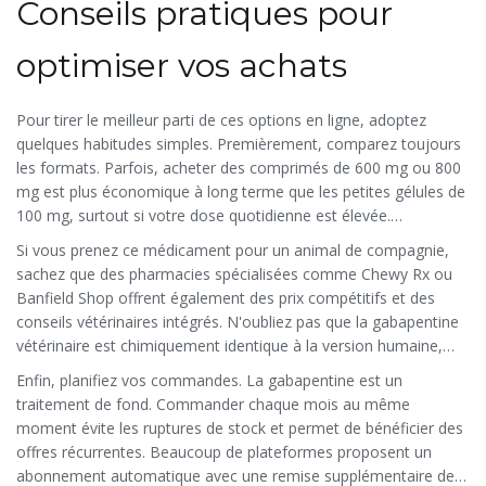
Conseils pratiques pour
optimiser vos achats
Pour tirer le meilleur parti de ces options en ligne, adoptez
quelques habitudes simples. Premièrement, comparez toujours
les formats. Parfois, acheter des comprimés de 600 mg ou 800
mg est plus économique à long terme que les petites gélules de
100 mg, surtout si votre dose quotidienne est élevée.
Deuxièmement, utilisez les programmes de fidélité des grandes
Si vous prenez ce médicament pour un animal de compagnie,
chaînes. Walgreens, par exemple, a un outil "Rx Savings Finder"
sachez que des pharmacies spécialisées comme Chewy Rx ou
qui cumule les remises.
Banfield Shop offrent également des prix compétitifs et des
conseils vétérinaires intégrés. N'oubliez pas que la gabapentine
vétérinaire est chimiquement identique à la version humaine,
mais les dosages peuvent différer.
Enfin, planifiez vos commandes. La gabapentine est un
traitement de fond. Commander chaque mois au même
moment évite les ruptures de stock et permet de bénéficier des
offres récurrentes. Beaucoup de plateformes proposent un
abonnement automatique avec une remise supplémentaire de 5