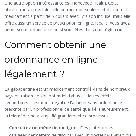
Une autre option intéressante est Honeybee Health. Cette
applique la remise immédiate. C'est aussi efficace avec
WellRx
plateforme va plus loin : elle permet non seulement d'acheter le
(aussi connu sous le nom ScriptSave), qui fonctionne sur le
médicament à partir de 5 dollars avec livraison incluse, mais elle
même principe auprès de nombreuses chaînes nationales.
offre aussi un service de prescription en ligne. Idéal si vous avez
perdu votre ordonnance ou si vous êtes dans une région où
l'accès aux médecins est limité. Cependant, vérifiez toujours la
Comment obtenir une
légalité de la téléconsultation dans votre juridiction avant de
procéder.
ordonnance en ligne
légalement ?
La gabapentine est un médicament contrôlé dans de nombreux
pays en raison de son potentiel d'abus et de ses effets
secondaires. Il est donc illégal de l'acheter sans ordonnance
prescrite par un professionnel de santé qualifié. Heureusement,
la télémédecine a simplifié grandement ce processus.
Consultez un médecin en ligne :
Des plateformes
certifiées permettent de discuter avec un docteur via vidéo ou