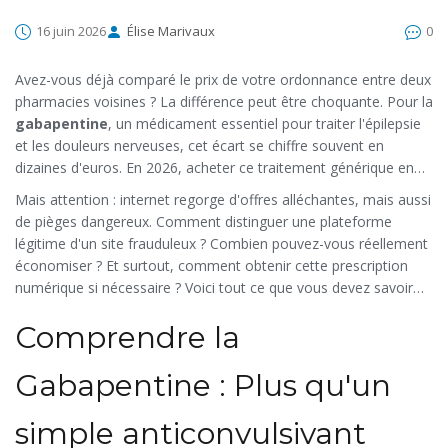
16 juin 2026
Élise Marivaux
0
Avez-vous déjà comparé le prix de votre ordonnance entre deux
pharmacies voisines ? La différence peut être choquante. Pour la
gabapentine
, un médicament essentiel pour traiter l'épilepsie
et les douleurs nerveuses, cet écart se chiffre souvent en
dizaines d'euros. En 2026, acheter ce traitement générique en
ligne n'est plus une option marginale, c'est devenu la norme
Mais attention : internet regorge d'offres alléchantes, mais aussi
pour ceux qui veulent gérer leur budget santé sans sacrifier la
de pièges dangereux. Comment distinguer une plateforme
qualité.
légitime d'un site frauduleux ? Combien pouvez-vous réellement
économiser ? Et surtout, comment obtenir cette prescription
numérique si nécessaire ? Voici tout ce que vous devez savoir
pour naviguer dans cet océan d'options avec confiance et
Comprendre la
sécurité.
Gabapentine : Plus qu'un
simple anticonvulsivant