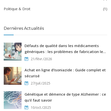
Politique & Droit
(1)
Dernières Actualités
Défauts de qualité dans les médicaments
génériques : les problèmes de fabrication les
plus courants
21/févr./2026
Achat en ligne d’Isoniazide : Guide complet et
sécurisé
27/juil./2025
Génétique et démence de type Alzheimer : ce
qu'il faut savoir
10/oct./2025