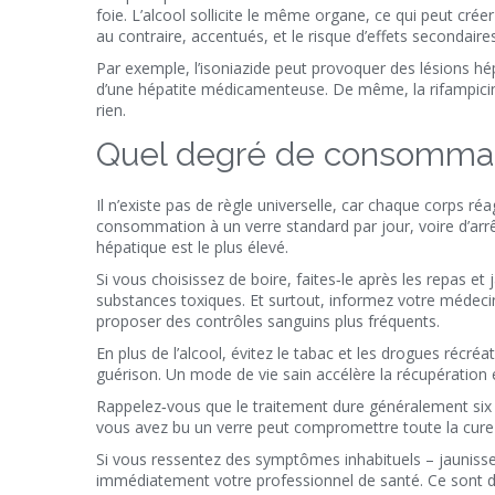
foie. L’alcool sollicite le même organe, ce qui peut crée
au contraire, accentués, et le risque d’effets secondair
Par exemple, l’isoniazide peut provoquer des lésions h
d’une hépatite médicamenteuse. De même, la rifampici
rien.
Quel degré de consommat
Il n’existe pas de règle universelle, car chaque corps ré
consommation à un verre standard par jour, voire d’arr
hépatique est le plus élevé.
Si vous choisissez de boire, faites‑le après les repas et
substances toxiques. Et surtout, informez votre médecin
proposer des contrôles sanguins plus fréquents.
En plus de l’alcool, évitez le tabac et les drogues récré
guérison. Un mode de vie sain accélère la récupération 
Rappelez‑vous que le traitement dure généralement six 
vous avez bu un verre peut compromettre toute la cure et
Si vous ressentez des symptômes inhabituels – jauniss
immédiatement votre professionnel de santé. Ce sont des