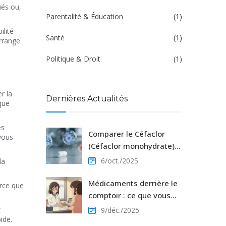
ués ou,
Parentalité & Éducation
(1)
ilité
Santé
(1)
rrange
Politique & Droit
(1)
r la
Dernières Actualités
que
es
Comparer le Céfaclor
vous
(Céfaclor monohydrate)
aux alternatives
6/oct./2025
la
Médicaments derrière le
arce que
comptoir : ce que vous
devez savoir sur les
z
9/déc./2025
ide.
restrictions en pharmacie