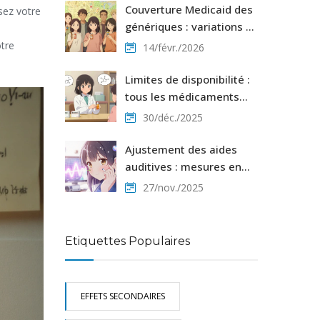
Couverture Medicaid des
sez votre
génériques : variations et
exigences state-by-state
otre
14/févr./2026
Limites de disponibilité :
tous les médicaments
n'ont pas de génériques
30/déc./2025
autorisés
Ajustement des aides
auditives : mesures en
oreille réelle et
27/nov./2025
vérification
Etiquettes Populaires
EFFETS SECONDAIRES