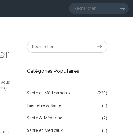
er
Catégories Populaires
s vous
er ça
Santé et Médicaments
(220)
Bien-être & Santé
(4)
Santé & Médecine
(2)
Santé et Médicaux
(2)
par le