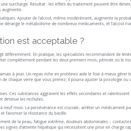
r une surcharge. Résultat : les effets du traitement peuvent être dimin
es augmente.
épatiques. Ajouter de l’alcool, même modérément, augmente la probab
ne dérange le métabolisme de nombreux médicaments, et l’alcool n’a
ion est acceptable ?
agit différemment. En pratique, les spécialistes recommandent de limite
êter complètement pendant les deux premiers mois, période où le ris
 jamais à jeun. Un repas riche en protéines aide le foie à mieux gérer l
 de chaque verre que vous prenez ; il pourra ajuster la posologie ou 
atives. Ces substances aggravent les effets secondaires et ralentissent 
et diminue les rechutes.
à neuf mois. La persévérance est cruciale ; arrêter un médicament p
 favoriser la résistance du bacille.
ement de la peau, fatigue extrême, douleurs abdominales – contacte
 signes d’atteinte hépatique qui nécessitent une prise en charge rap