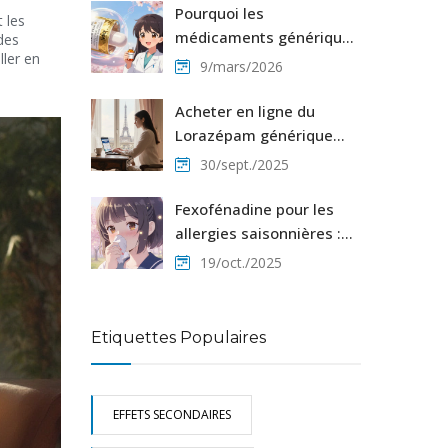
patients
Pourquoi les
t les
médicaments génériques
des
ller en
coûtent 80 à 85 % moins
9/mars/2026
cher que les
médicaments de marque
Acheter en ligne du
Lorazépam générique
pas cher
30/sept./2025
Fexofénadine pour les
allergies saisonnières :
conseils pour obtenir les
19/oct./2025
meilleurs résultats
Etiquettes Populaires
EFFETS SECONDAIRES