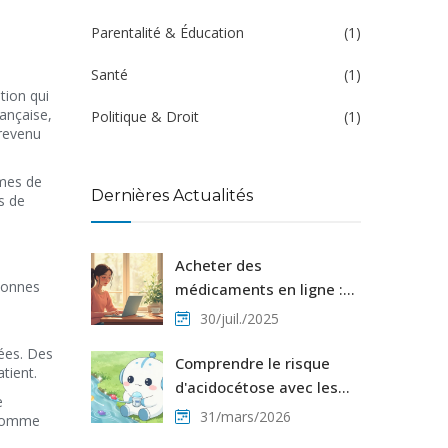
Parentalité & Éducation
(1)
Santé
(1)
tion qui
rançaise,
Politique & Droit
(1)
 revenu
mmes de
Dernières Actualités
s de
Acheter des
sonnes
médicaments en ligne :
guide pratique sur
30/juil./2025
medixrx.com et ses
iées. Des
avantages
Comprendre le risque
tient.
d'acidocétose avec les
e
inhibiteurs SGLT2 : Guide
31/mars/2026
 comme
essentiel pour les