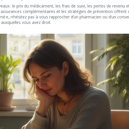
aux : le prix du médicament, les frais de suivi, les pertes de revenu e
es assurances complémentaires et les stratégies de prévention offrent 
rné·e, n’hésitez pas à vous rapprocher d’un pharmacien ou d’un consei
 auxquelles vous avez droit.