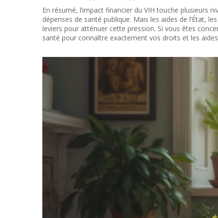
En résumé, l’impact financier du VIH touche plusieurs nive
dépenses de santé publique. Mais les aides de l’État, l
leviers pour atténuer cette pression. Si vous êtes conce
santé pour connaître exactement vos droits et les aides