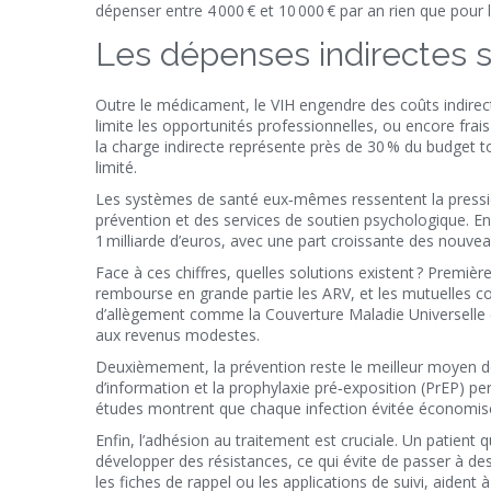
dépenser entre 4 000 € et 10 000 € par an rien que pour 
Les dépenses indirectes 
Outre le médicament, le VIH engendre des coûts indirect
limite les opportunités professionnelles, ou encore frai
la charge indirecte représente près de 30 % du budget to
limité.
Les systèmes de santé eux‑mêmes ressentent la pressio
prévention et des services de soutien psychologique. En
1 milliarde d’euros, avec une part croissante des nouvea
Face à ces chiffres, quelles solutions existent ? Première
rembourse en grande partie les ARV, et les mutuelles comp
d’allègement comme la Couverture Maladie Universelle
aux revenus modestes.
Deuxièmement, la prévention reste le meilleur moyen de
d’information et la prophylaxie pré‑exposition (PrEP) pe
études montrent que chaque infection évitée économise e
Enfin, l’adhésion au traitement est cruciale. Un patien
développer des résistances, ce qui évite de passer 
les fiches de rappel ou les applications de suivi, aident 