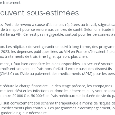
le traitement.
souvent sous‑estimées
s. Perte de revenu à cause d’absences répétées au travail, stigmatisa
s de transport pour se rendre aux centres de santé. Selon une étude f
tal lié au VIH. Ce n’est pas négligeable, surtout pour les personnes à
n. Les hôpitaux doivent garantir un suivi à long terme, des progra
 2023, les dépenses publiques liées au VIH en France s’élevaient à plu
ux traitements de troisième ligne, qui sont plus chers.
ment, il faut bien connaître les aides disponibles. La Sécurité sociale
lètent souvent les frais hors forfait. Il existe aussi des dispositifs
 (CMU‑C) ou l’Aide au paiement des médicaments (APM) pour les per
 réduire la charge financière. Le dépistage précoce, les campagnes
rmettent d’éviter les infections et donc les dépenses qui y sont assoc
ntre 20 000 € et 50 000 € en frais médicaux sur la durée de vie du pa
t qui suit correctement son schéma thérapeutique a moins de risques d
à des médicaments plus coûteux. Les programmes d’accompagnement,
à garder la rigueur nécessaire.