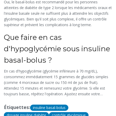
Oui, le basal-bolus est recommandé pour les personnes
atteintes de diabète de type 2 lorsque les médicaments oraux et
l'insuline basale seule ne suffisent plus à atteindre les objectifs
glycémiques. Bien qu'il soit plus complexe, il offre un contrôle
supérieur et prévient les complications à long terme.
Que faire en cas
d'hypoglycémie sous insuline
basal-bolus ?
En cas d'hypoglycémie (glycémie inférieure à 70 mg/dL),
consommez immédiatement 15 grammes de glucides simples
(comme 4 morceaux de sucre ou 150 ml de jus de fruit).
Attendez 15 minutes et remesurez votre glycémie. Si elle est
toujours basse, répétez l'opération. Ajustez ensuite votre
prochaine dose d'insuline ou consultez votre médecin pour
revoir votre dosage.
Étiquettes:
insuline basal-bolus
dosage insuline diabète
contrôle glycémique