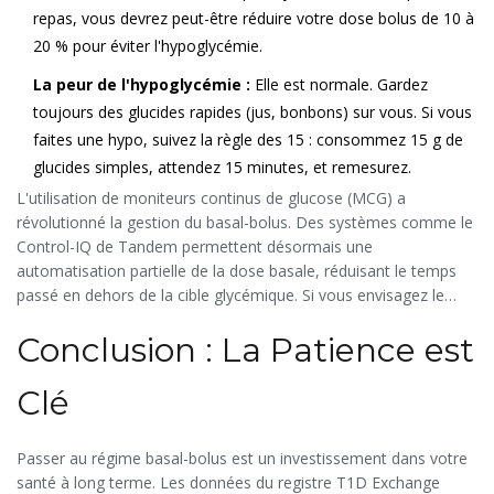
repas, vous devrez peut-être réduire votre dose bolus de 10 à
20 % pour éviter l'hypoglycémie.
La peur de l'hypoglycémie :
Elle est normale. Gardez
toujours des glucides rapides (jus, bonbons) sur vous. Si vous
faites une hypo, suivez la règle des 15 : consommez 15 g de
glucides simples, attendez 15 minutes, et remesurez.
L'utilisation de moniteurs continus de glucose (MCG) a
révolutionné la gestion du basal-bolus. Des systèmes comme le
Control-IQ de Tandem permettent désormais une
automatisation partielle de la dose basale, réduisant le temps
passé en dehors de la cible glycémique. Si vous envisagez le
passage à l'insuline basal-bolus, demandez à votre médecin si
Conclusion : La Patience est
un MCG pourrait vous aider à visualiser les effets de vos doses
en temps réel.
Clé
Passer au régime basal-bolus est un investissement dans votre
santé à long terme. Les données du registre T1D Exchange