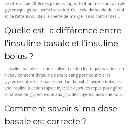
montrent que 78 % des patients rapportent un meilleur contrôle
glycémique global après transition. Oui, cela demande du calcul
et de l'attention. Mais la liberté de manger sans contraintes
horaires et la réduction des complications vasculaires valent
Quelle est la différence entre
largement l'effort initial. Commencez doucement, tenez un
journal de vos glycémies et de vos doses, et travaillez en étroite
l'insuline basale et l'insuline
collaboration avec votre équipe soignante pour affiner vos
facteurs. Vous allez y arriver.
bolus ?
L'insuline basale est une insuline à action lente qui maintient un
niveau constant d'insuline dans le sang pour contrôler la
glycémie entre les repas et pendant la nuit. L'insuline bolus est
une insuline à action rapide injectée avant les repas pour gérer
la hausse de glycémie due aux glucides ingérés, ainsi que pour
corriger les hyperglycémies imprévues.
Comment savoir si ma dose
basale est correcte ?