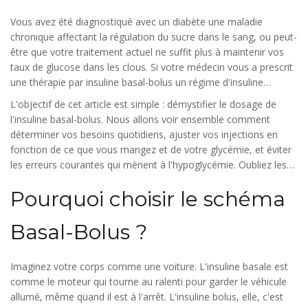
Vous avez été diagnostiqué avec un
diabète
une maladie
chronique affectant la régulation du sucre dans le sang
, ou peut-
être que votre traitement actuel ne suffit plus à maintenir vos
taux de glucose dans les clous. Si votre médecin vous a prescrit
une thérapie par
insuline basal-bolus
un régime d'insuline
mimant la sécrétion naturelle du pancréas via une dose de fond
L'objectif de cet article est simple : démystifier le dosage de
et des doses prandiales
, vous n'êtes pas seul. C'est aujourd'hui
l'insuline basal-bolus. Nous allons voir ensemble comment
la référence médicale pour gérer le diabète de type 1 et souvent
déterminer vos besoins quotidiens, ajuster vos injections en
le diabète de type 2 avancé. Mais comprendre comment calculer
fonction de ce que vous mangez et de votre glycémie, et éviter
ces doses peut sembler être une équation mathématique
les erreurs courantes qui mènent à l'hypoglycémie. Oubliez les
complexe.
termes médicaux barbares ; nous allons parler concret, comme
Pourquoi choisir le schéma
si nous discutions autour d'une tasse de café.
Basal-Bolus ?
Imaginez votre corps comme une voiture. L'insuline basale est
comme le moteur qui tourne au ralenti pour garder le véhicule
allumé, même quand il est à l'arrêt. L'insuline bolus, elle, c'est