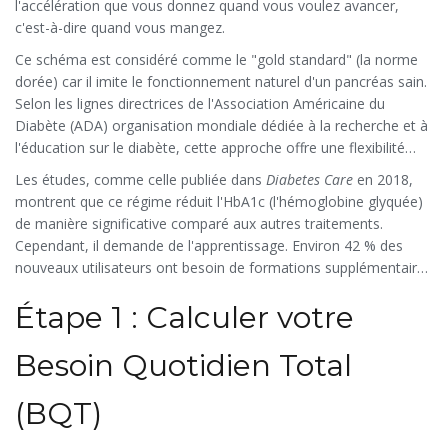
l'accélération que vous donnez quand vous voulez avancer,
c'est-à-dire quand vous mangez.
Ce schéma est considéré comme le "gold standard" (la norme
dorée) car il imite le fonctionnement naturel d'un pancréas sain.
Selon les lignes directrices de l'
Association Américaine du
Diabète (ADA)
organisation mondiale dédiée à la recherche et à
l'éducation sur le diabète
, cette approche offre une flexibilité
inégalée. Contrairement aux insulines pré-mélangeées qui
Les études, comme celle publiée dans
Diabetes Care
en 2018,
imposent des horaires rigides, le basal-bolus vous permet de
montrent que ce régime réduit l'HbA1c (l'hémoglobine glyquée)
manger quand vous voulez, tant que vous savez adapter votre
de manière significative comparé aux autres traitements.
dose.
Cependant, il demande de l'apprentissage. Environ 42 % des
nouveaux utilisateurs ont besoin de formations supplémentaires
pour se sentir à l'aise. Ne vous inquiétez pas si cela semble
Étape 1 : Calculer votre
difficile au début ; la maîtrise vient avec la pratique.
Besoin Quotidien Total
(BQT)