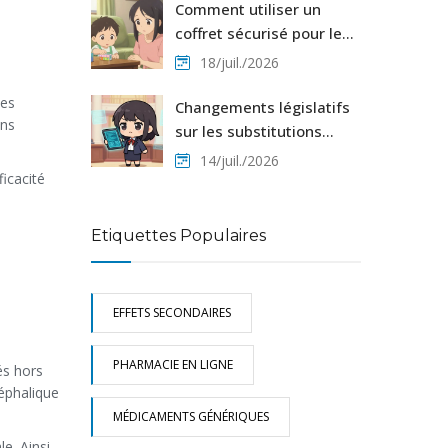
Comment utiliser un
coffret sécurisé pour les
médicaments à risque à
18/juil./2026
la maison
les
Changements législatifs
ons
sur les substitutions
d'amendements : Mises à
14/juil./2026
jour 2023-2025
icacité
Etiquettes Populaires
EFFETS SECONDAIRES
PHARMACIE EN LIGNE
és hors
céphalique
MÉDICAMENTS GÉNÉRIQUES
e. Ainsi,