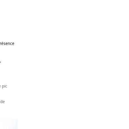
 présence
,
e pic
 de