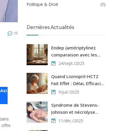
Politique & Droit
(1)
Dernières Actualités
15
Endep (amitriptyline):
comparaison avec les
alternatives
24/sept./2025
antidépresseurs
Quand Lisinopril-HCTZ
Fait Effet : Délai, Efficacité
et Conseils Pratiques
RAs)
9/juil./2025
Syndrome de Stevens-
Johnson et nécrolyse
épidermique toxique : ce
tains
11/déc./2025
 offre
qu’il faut savoir