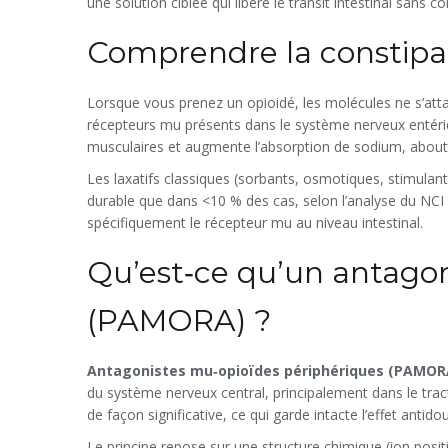
une solution ciblée qui libère le transit intestinal sans 
Comprendre la constipati
Lorsque vous prenez un opioidé, les molécules ne s’atta
récepteurs mu présents dans le système nerveux entérique
musculaires et augmente l’absorption de sodium, aboutis
Les laxatifs classiques (sorbants, osmotiques, stimulan
durable que dans <10 % des cas, selon l’analyse du NCI
spécifiquement le récepteur mu au niveau intestinal.
Qu’est‑ce qu’un antago
(PAMORA) ?
Antagonistes mu‑opioïdes périphériques (PAMOR
du système nerveux central, principalement dans le trac
de façon significative, ce qui garde intacte l’effet antido
Le principe repose sur une structure chimique (ion positi