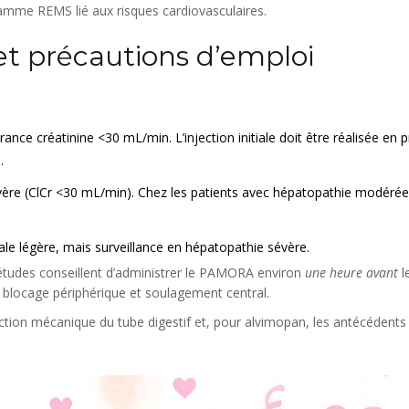
ramme REMS lié aux risques cardiovasculaires.
et précautions d’emploi
irance créatinine <30 mL/min. L’injection initiale doit être réalisée en
.
évère (ClCr <30 mL/min). Chez les patients avec hépatopathie modérée
ale légère, mais surveillance en hépatopathie sévère.
s études conseillent d’administrer le PAMORA environ
une heure avant
l
re blocage périphérique et soulagement central.
tion mécanique du tube digestif et, pour alvimopan, les antécédents