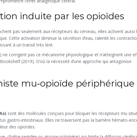
compromettre l’effet analgésique central.
on induite par les opioïdes
chent pas seulement aux récepteurs du cerveau, elles activent aussi 
. Cette activation diminue la sécrétion d’eau, ralentit les contracti
sant à un transit très lent.
t) ne corrigent pas ce mécanisme physiologique et n’atteignent une eff
 Bookshelf (2019). D’où la nécessité d’une approche qui antagonise
niste mu‑opioïde périphérique
As)
sont des molécules conçues pour bloquer les récepteurs mu situ
tus gastro‑intestinaux. Elles ne traversent pas la barrière hémato‑en
uleur des opioïdes.
ve, chaîne pegylée ou groupe polymère) qui limite la diffusion cérébral