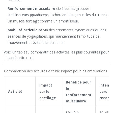
Renforcement musculaire
ciblé sur les groupes
stabilisateurs (quadriceps, ischio‑jambiers, muscles du tronc).
Un muscle fort agit comme un amortisseur.
Mobilité articulaire
via des étirements dynamiques ou des
séances de yoga/pilates, qui maintiennent l’amplitude de
mouvement et évitent les raideurs.
Voici un tableau comparatif des activités les plus courantes pour
la santé articulaire.
Comparaison des activités à faible impact pour les articulations
Bénéfice pour
Impact
Intensi
le
Activité
sur le
cardio
renforcement
cartilage
recom
musculaire
Modéré
30‑45mi