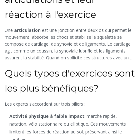
réaction à l'exercice
Une
articulation
est une jonction entre deux os qui permet le
mouvement, absorbe les chocs et stabilise le squelette
se
compose de cartilage, de synovie et de ligaments. Le cartilage
agit comme un coussin, la synoviale lubrifie et les ligaments
assurent la stabilité. Quand on sollicite ces structures avec un
effort excessif ou mal maîtrisé, on peut générer de l’usure, de
Quels types d'exercices sont
l’inflammation voire des micro‑lésions. À l’inverse, un
entraînement adapté stimule la production de liquide synovial,
renforce les muscles stabilisateurs et améliore la mobilité, ce qui
les plus bénéfiques?
diminue le risque de douleur chronique.
Les experts s’accordent sur trois piliers :
Activité physique à faible impact
: marche rapide,
natation, vélo stationnaire ou elliptique. Ces mouvements
limitent les forces de réaction au sol, préservant ainsi le
cartilage.