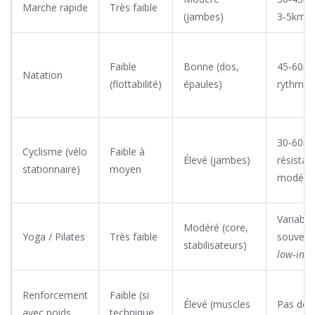
Marche rapide
Très faible
(jambes)
3‑5km/h
Faible
Bonne (dos,
45‑60mi
Natation
(flottabilité)
épaules)
rythme
30‑60mi
Cyclisme (vélo
Faible à
Élevé (jambes)
résistan
stationnaire)
moyen
modéré
Variable
Modéré (core,
Yoga / Pilates
Très faible
souvent
stabilisateurs)
low‑inte
Renforcement
Faible (si
Élevé (muscles
Pas de 
avec poids
technique